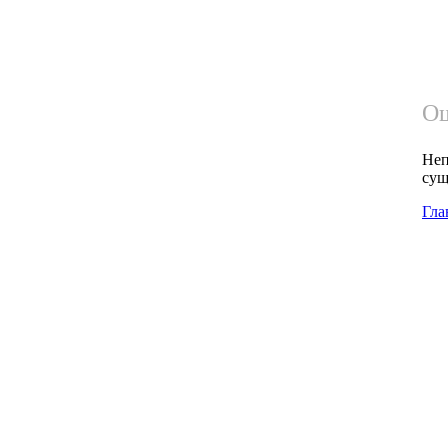
Ош
Неп
сущ
Гла