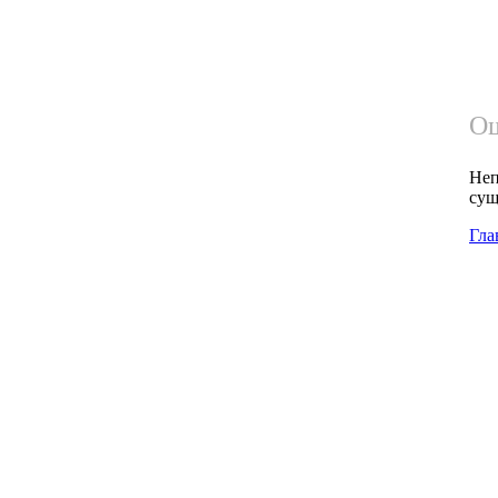
Ош
Неп
сущ
Гла