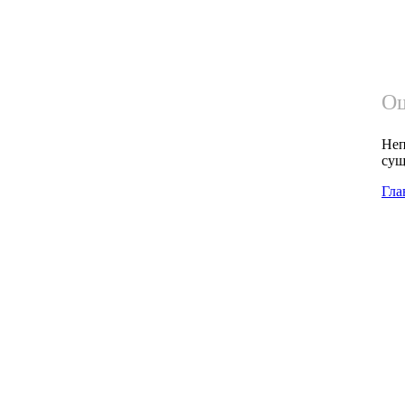
Ош
Неп
сущ
Гла