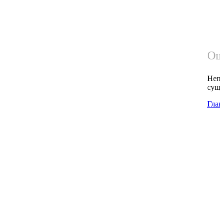
Ош
Неп
сущ
Гла