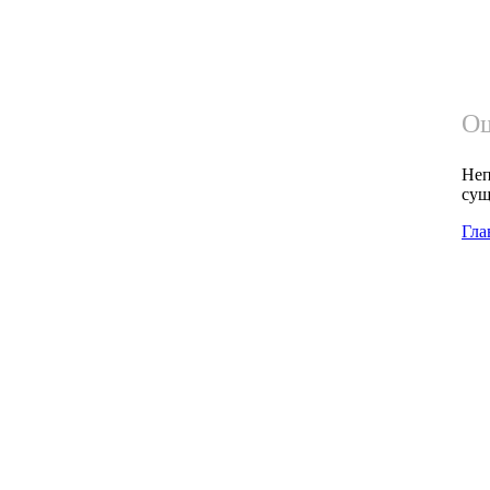
Ош
Неп
сущ
Гла