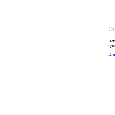
Ош
Неп
сущ
Гла