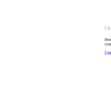
Ош
Неп
сущ
Гла