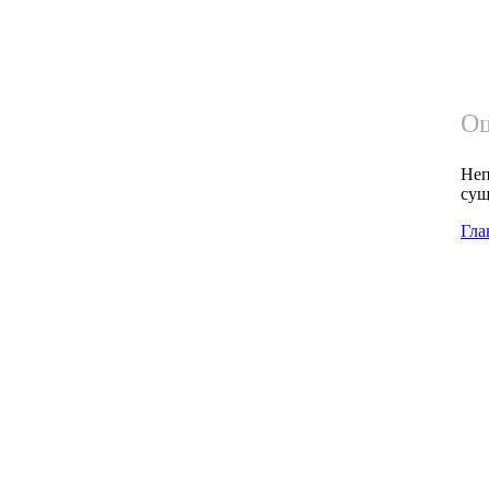
Ош
Неп
сущ
Гла