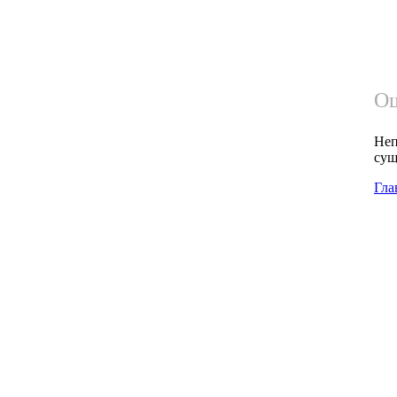
Ош
Неп
сущ
Гла