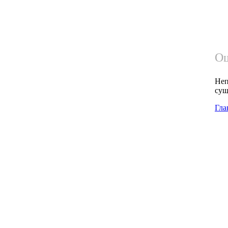
Ош
Неп
сущ
Гла